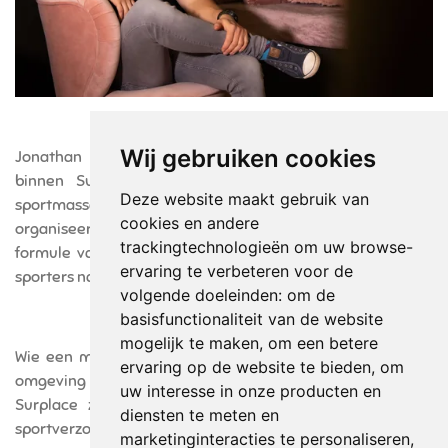
Wij gebruiken cookies
Jonathan staat voornamelijk in voor het sportgedeelte
binnen Surplace. Hij verzorgt de sportverzorging, de
Deze website maakt gebruik van
sportmassages, taping en stretching. Daarnaast
cookies en andere
organiseert Jonathan ook de bootcamps. In de unieke
trackingtechnologieën om uw browse-
formule van sport support begeleidt hij sporters en niet-
ervaring te verbeteren voor de
sporters naar het behalen van hun specifiek doel.
volgende doeleinden:
om de
basisfunctionaliteit van de website
mogelijk te maken
,
om een betere
Wie een meerwaarde zoekt om te sporten in een groene
ervaring op de website te bieden
,
om
omgeving en met professionele begeleiding komt bij
uw interesse in onze producten en
Surplace zeker aan zijn trekken. Hier wordt sport en
diensten te meten en
sportverzorging namelijk samen aangeboden!
marketinginteracties te personaliseren
,